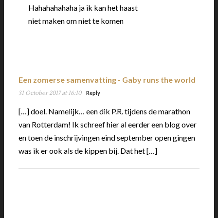
Hahahahahaha ja ik kan het haast
niet maken om niet te komen
Een zomerse samenvatting - Gaby runs the world
31 October 2017 at 16:10
Reply
[…] doel. Namelijk… een dik P.R. tijdens de marathon
van Rotterdam! Ik schreef hier al eerder een blog over
en toen de inschrijvingen eind september open gingen
was ik er ook als de kippen bij. Dat het […]