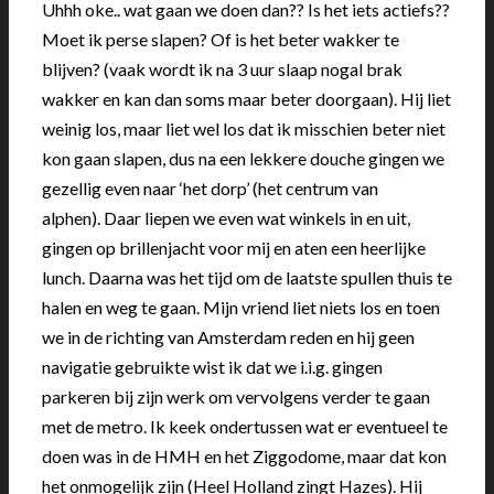
Uhhh oke.. wat gaan we doen dan?? Is het iets actiefs??
Moet ik perse slapen? Of is het beter wakker te
blijven? (vaak wordt ik na 3 uur slaap nogal brak
wakker en kan dan soms maar beter doorgaan). Hij liet
weinig los, maar liet wel los dat ik misschien beter niet
kon gaan slapen, dus na een lekkere douche gingen we
gezellig even naar ‘het dorp’ (het centrum van
alphen). Daar liepen we even wat winkels in en uit,
gingen op brillenjacht voor mij en aten een heerlijke
lunch. Daarna was het tijd om de laatste spullen thuis te
halen en weg te gaan. Mijn vriend liet niets los en toen
we in de richting van Amsterdam reden en hij geen
navigatie gebruikte wist ik dat we i.i.g. gingen
parkeren bij zijn werk om vervolgens verder te gaan
met de metro. Ik keek ondertussen wat er eventueel te
doen was in de HMH en het Ziggodome, maar dat kon
het onmogelijk zijn (Heel Holland zingt Hazes). Hij