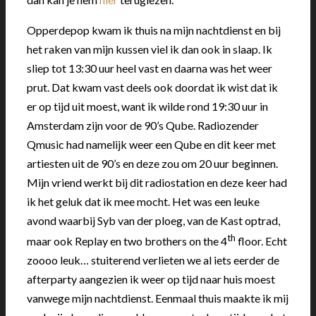
Opperdepop kwam ik thuis na mijn nachtdienst en bij
het raken van mijn kussen viel ik dan ook in slaap. Ik
sliep tot 13:30 uur heel vast en daarna was het weer
prut. Dat kwam vast deels ook doordat ik wist dat ik
er op tijd uit moest, want ik wilde rond 19:30 uur in
Amsterdam zijn voor de 90’s Qube. Radiozender
Qmusic had namelijk weer een Qube en dit keer met
artiesten uit de 90’s en deze zou om 20 uur beginnen.
Mijn vriend werkt bij dit radiostation en deze keer had
ik het geluk dat ik mee mocht. Het was een leuke
avond waarbij Syb van der ploeg, van de Kast optrad,
th
maar ook Replay en two brothers on the 4
floor. Echt
zoooo leuk… stuiterend verlieten we al iets eerder de
afterparty aangezien ik weer op tijd naar huis moest
vanwege mijn nachtdienst. Eenmaal thuis maakte ik mij