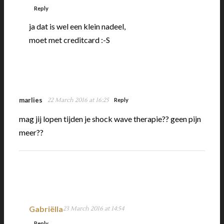
Reply
ja dat is wel een klein nadeel,
moet met creditcard :-S
marlies
22 March 2016 at 16:25
Reply
mag jij lopen tijden je shock wave therapie?? geen pijn
meer??
Gabriëlla
23 March 2016 at 14:54
Reply