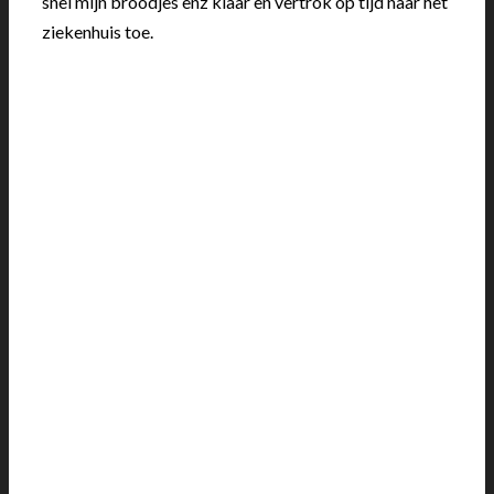
snel mijn broodjes enz klaar en vertrok op tijd naar het
ziekenhuis toe.