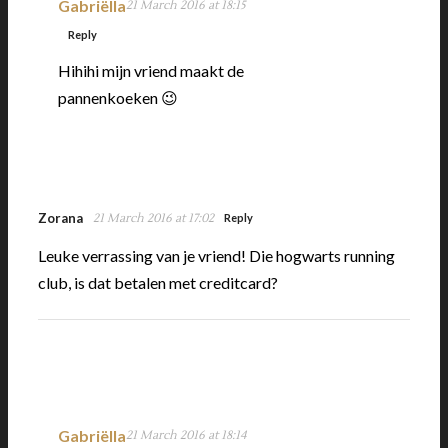
Gabriëlla
21 March 2016 at 18:15
Reply
Hihihi mijn vriend maakt de
pannenkoeken 😉
Zorana
21 March 2016 at 17:02
Reply
Leuke verrassing van je vriend! Die hogwarts running
club, is dat betalen met creditcard?
Gabriëlla
21 March 2016 at 18:14