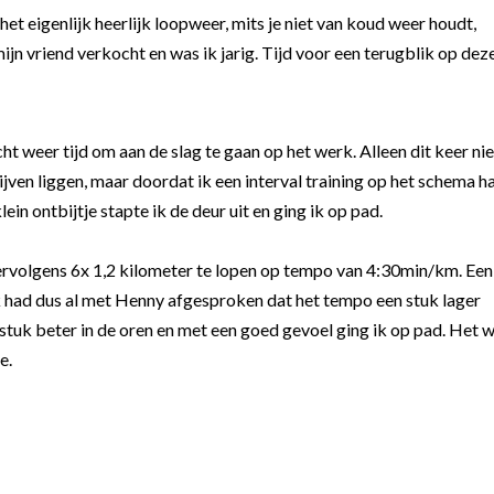
t eigenlijk heerlijk loopweer, mits je niet van koud weer houdt,
jn vriend verkocht en was ik jarig. Tijd voor een terugblik op dez
t weer tijd om aan de slag te gaan op het werk. Alleen dit keer nie
lijven liggen, maar doordat ik een interval training op het schema h
lein ontbijtje stapte ik de deur uit en ging ik op pad.
vervolgens 6x 1,2 kilometer te lopen op tempo van 4:30min/km. Een
. Ik had dus al met Henny afgesproken dat het tempo een stuk lager
stuk beter in de oren en met een goed gevoel ging ik op pad. Het 
e.