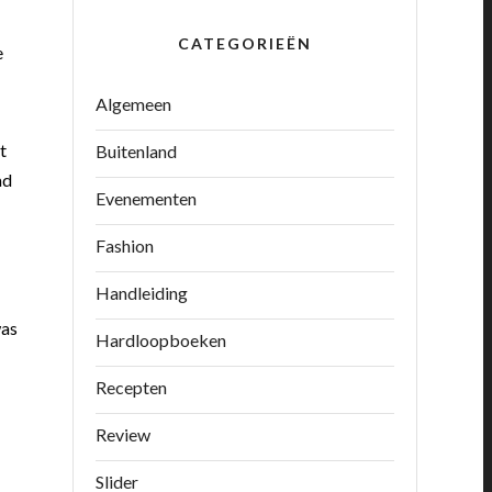
CATEGORIEËN
e
Algemeen
t
Buitenland
ad
Evenementen
Fashion
Handleiding
was
Hardloopboeken
Recepten
Review
Slider