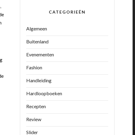
.
CATEGORIEËN
de
n
Algemeen
Buitenland
Evenementen
ag
Fashion
de
Handleiding
Hardloopboeken
Recepten
Review
Slider