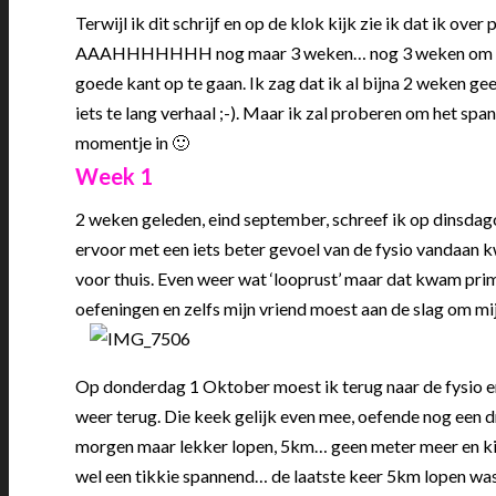
Terwijl ik dit schrijf en op de klok kijk zie ik dat ik ove
AAAHHHHHHH nog maar 3 weken… nog 3 weken om mijn lijf 
goede kant op te gaan. Ik zag dat ik al bijna 2 weken g
iets te lang verhaal ;-). Maar ik zal proberen om het s
momentje in 🙂
Week 1
2 weken geleden, eind september, schreef ik op dinsdago
ervoor met een iets beter gevoel van de fysio vandaan 
voor thuis. Even weer wat ‘looprust’ maar dat kwam prim
oefeningen en zelfs mijn vriend moest aan de slag om mij
Op donderdag 1 Oktober moest ik terug naar de fysio en
weer terug. Die keek gelijk even mee, oefende nog een d
morgen maar lekker lopen, 5km… geen meter meer en k
wel een tikkie spannend… de laatste keer 5km lopen was 