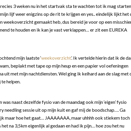
r precies 3 weken nu in het startvak sta te wachten tot ik mag starten
weer enigzins op de rit te krijgen en yes.. eindelijk lijkt het 
een weekoverzicht gemaakt heb, dus bereid je voor op een misschie
pannend te houden en ik kan je vast verklappen… er zit een EUREKA
chtend mijn laatste ‘
weekoverzicht
’. Ik vertelde hierin dat ik de d
kwam, beplakt met tape op mijn heup en een papier vol oefeningen
a uit met mijn nachtdiensten. Wel ging ik keihard aan de slag met 
 te helpen.
 was naast dezelfde fysio van de maandag ook mijn ‘eigen’ fysio
ry needling sessie uit op mijn kuit en gaf mij de boodschap…. Ga
ijk maar hoe het gaat… JAAAAAAA, maar uhhhh ook stiekem toch
het na 3,5km eigenlijk al gedaan en had ik pijn… hoe zou het nu