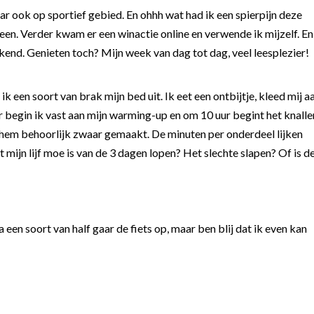
ar ook op sportief gebied. En ohhh wat had ik een spierpijn deze
heen. Verder kwam er een winactie online en verwende ik mijzelf. En
end. Genieten toch? Mijn week van dag tot dag, veel leesplezier!
 een soort van brak mijn bed uit. Ik eet een ontbijtje, kleed mij a
ar begin ik vast aan mijn warming-up en om 10 uur begint het knalle
 hem behoorlijk zwaar gemaakt. De minuten per onderdeel lijken
mijn lijf moe is van de 3 dagen lopen? Het slechte slapen? Of is d
 een soort van half gaar de fiets op, maar ben blij dat ik even kan