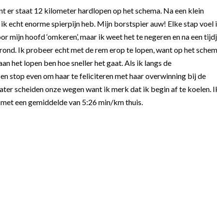
want er staat 12 kilometer hardlopen op het schema. Na een klein
at ik echt enorme spierpijn heb. Mijn borstspier auw! Elke stap voel 
or mijn hoofd ‘omkeren’, maar ik weet het te negeren en na een tijd
rgrond. Ik probeer echt met de rem erop te lopen, want op het sche
n het lopen ben hoe sneller het gaat. Als ik langs de
en stop even om haar te feliciteren met haar overwinning bij de
ater scheiden onze wegen want ik merk dat ik begin af te koelen. I
jk met een gemiddelde van 5:26 min/km thuis.