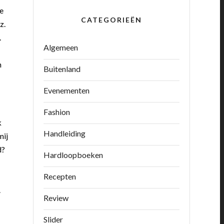
te
CATEGORIEËN
z.
.
Algemeen
n
Buitenland
Evenementen
Fashion
k
Handleiding
mij
d?
Hardloopboeken
Recepten
.
Review
Slider