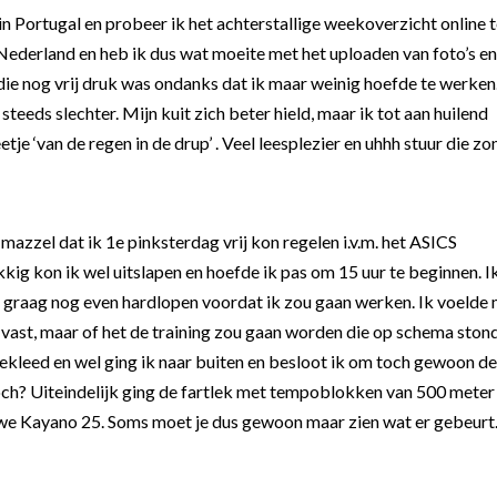
in Portugal en probeer ik het achterstallige weekoverzicht online 
 in Nederland en heb ik dus wat moeite met het uploaden van foto’s en
 die nog vrij druk was ondanks dat ik maar weinig hoefde te werken
eeds slechter. Mijn kuit zich beter hield, maar ik tot aan huilend
je ‘van de regen in de drup’ . Veel leesplezier en uhhh stuur die zo
azzel dat ik 1e pinksterdag vrij kon regelen i.v.m. het ASICS
g kon ik wel uitslapen en hoefde ik pas om 15 uur te beginnen. I
de graag nog even hardlopen voordat ik zou gaan werken. Ik voelde 
 vast, maar of het de training zou gaan worden die op schema ston
ekleed en wel ging ik naar buiten en besloot ik om toch gewoon de
 toch? Uiteindelijk ging de fartlek met tempoblokken van 500 meter
uwe Kayano 25. Soms moet je dus gewoon maar zien wat er gebeurt