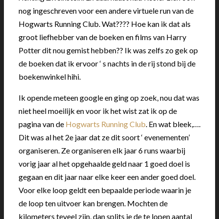
nog ingeschreven voor een andere virtuele run van de
Hogwarts Running Club. Wat???? Hoe kan ik dat als
groot liefhebber van de boeken en films van Harry
Potter dit nou gemist hebben?? Ik was zelfs zo gek op
de boeken dat ik ervoor ‘ s nachts in de rij stond bij de
boekenwinkel hihi.
Ik opende meteen google en ging op zoek, nou dat was
niet heel moeilijk en voor ik het wist zat ik op de
pagina van de
Hogwarts Running Club
. En wat bleek,….
Dit was al het 2e jaar dat ze dit soort ‘ evenementen’
organiseren. Ze organiseren elk jaar 6 runs waarbij
vorig jaar al het opgehaalde geld naar 1 goed doel is
gegaan en dit jaar naar elke keer een ander goed doel.
Voor elke loop geldt een bepaalde periode waarin je
de loop ten uitvoer kan brengen. Mochten de
kilometers teveel zijn, dan splits je de te lopen aantal