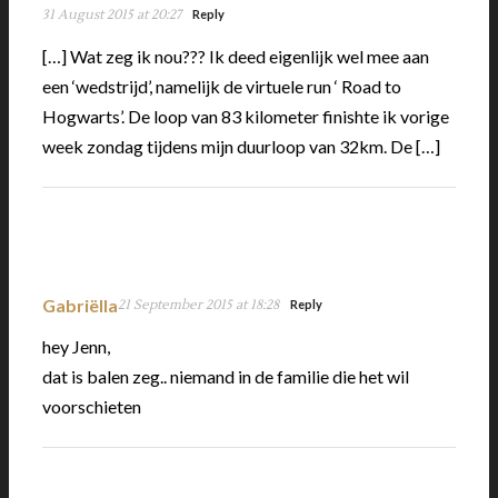
31 August 2015 at 20:27
Reply
[…] Wat zeg ik nou??? Ik deed eigenlijk wel mee aan
een ‘wedstrijd’, namelijk de virtuele run ‘ Road to
Hogwarts’. De loop van 83 kilometer finishte ik vorige
week zondag tijdens mijn duurloop van 32km. De […]
Gabriëlla
21 September 2015 at 18:28
Reply
hey Jenn,
dat is balen zeg.. niemand in de familie die het wil
voorschieten