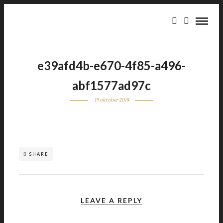
e39afd4b-e670-4f85-a496-
abf1577ad97c
19 oktober 2018
SHARE
LEAVE A REPLY