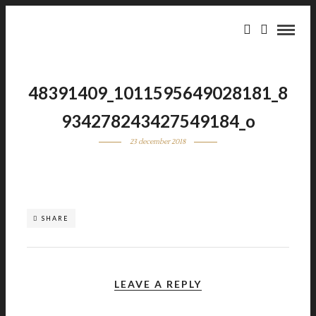
48391409_1011595649028181_8
934278243427549184_o
23 december 2018
SHARE
LEAVE A REPLY