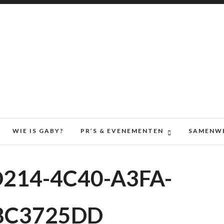
WIE IS GABY?
PR’S & EVENEMENTEN
SAMENW
214-4C40-A3FA-
8C3725DD