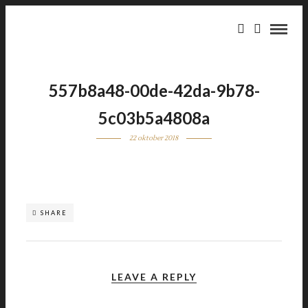
557b8a48-00de-42da-9b78-
5c03b5a4808a
22 oktober 2018
SHARE
LEAVE A REPLY