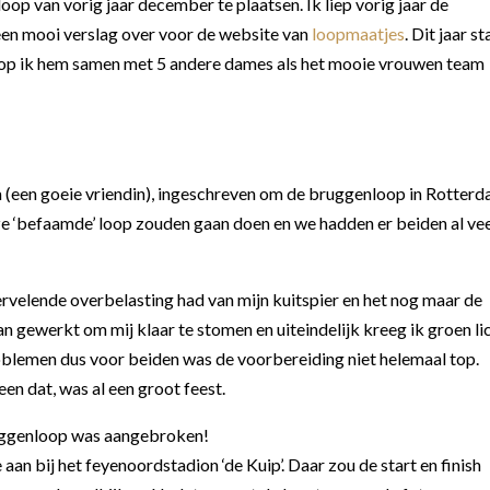
oop van vorig jaar december te plaatsen. Ik liep vorig jaar de
een mooi verslag over voor de website van
loopmaatjes
. Dit jaar st
oop ik hem samen met 5 andere dames als het mooie vrouwen team
a (een goeie vriendin), ingeschreven om de bruggenloop in Rotter
ze ‘befaamde’ loop zouden gaan doen en we hadden er beiden al ve
velende overbelasting had van mijn kuitspier en het nog maar de
n gewerkt om mij klaar te stomen en uiteindelijk kreeg ik groen li
oblemen dus voor beiden was de voorbereiding niet helemaal top.
een dat, was al een groot feest.
bruggenloop was aangebroken!
an bij het feyenoordstadion ‘de Kuip’. Daar zou de start en finish