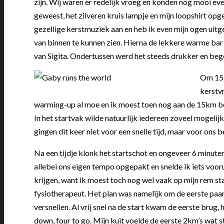
zijn. Wij waren er redelijk vroeg en konden nog mooi e
geweest, het zilveren kruis lampje en mijn loopshirt opg
gezellige kerstmuziek aan en heb ik even mijn ogen uitge
van binnen te kunnen zien. Hierna de lekkere warme ba
van Sigita. Ondertussen werd het steeds drukker en bego
Om 15.
kerstv
warming-up al moe en ik moest toen nog aan de 15km be
In het startvak wilde natuurlijk iedereen zoveel mogelijk
gingen dit keer niet voor een snelle tijd, maar voor ons
Na een tijdje klonk het startschot en ongeveer 6 minuten
allebei ons eigen tempo opgepakt en snelde ik iets vooru
krijgen, want ik moest toch nog wel vaak op mijn rem sta
fysiotherapeut. Het plan was namelijk om de eerste paar
versnellen. Al vrij snel na de start kwam de eerste bru
down, four to go. Mijn kuit voelde de eerste 2km’s wat 