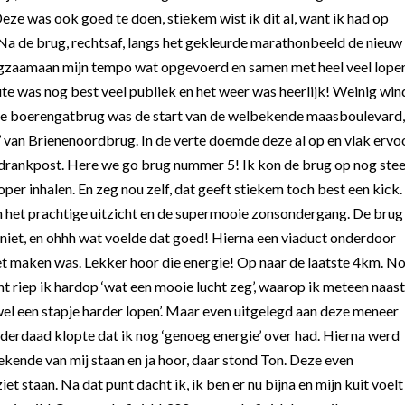
ze was ook goed te doen, stiekem wist ik dit al, want ik had op
 Na de brug, rechtsaf, langs het gekleurde marathonbeeld de nieuw
gzaamaan mijn tempo wat opgevoerd en samen met heel veel lope
e was nog best veel publiek en het weer was heerlijk! Weinig win
. De boerengatbrug was de start van de welbekende maasboulevard,
’ van Brienenoordbrug. In de verte doemde deze al op en vlak ervo
ke drankpost. Here we go brug nummer 5! Ik kon de brug op nog ste
er inhalen. En zeg nou zelf, dat geeft stiekem toch best een kick.
van het prachtige uitzicht en de supermooie zonsondergang. De brug
ij niet, en ohhh wat voelde dat goed! Hierna een viaduct onderdoor
 maken was. Lekker hoor die energie! Op naar de laatste 4km. N
ht riep ik hardop ‘wat een mooie lucht zeg’, waarop ik meteen naast
 wel een stapje harder lopen’. Maar even uitgelegd aan deze meneer
nderdaad klopte dat ik nog ‘genoeg energie’ over had. Hierna werd
kende van mij staan en ja hoor, daar stond Ton. Deze even
et staan. Na dat punt dacht ik, ik ben er nu bijna en mijn kuit voelt