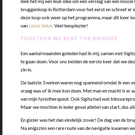
leek het mij een leuk idee om een verslag van een mooie l
bruggenloop in Rotterdam voor het eerst en schreef er 
deze loop ook weer op het programma, maar dit keer l
van
Losse Veter
. Veel leesplezier!
TOGETHER WE BEAT THE BRIDGES
Een aantal maanden geleden had ik mij, samen met Sigit
te gaan doen. Voor ons beiden de eerste keer dat we de
zin in.
De laatste 3 weken waren nog spannend omdat ik een ver
vraag was of ik mee kon doen. Met man en macht is er aa
van mijn fysiotherapeut. Ook Sigita had wat blessurepr
Maar we mochten in ieder geval allebei van start, dus all
En gister was het dan eindelijk zover! De dag van de 
Na enigszins een rare route van de navigatie kwamen we a