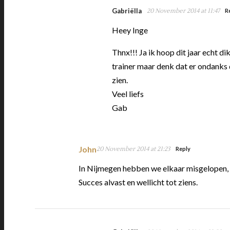
Gabriëlla
20 November 2014 at 11:47
R
Heey Inge
Thnx!!! Ja ik hoop dit jaar echt d
trainer maar denk dat er ondanks 
zien.
Veel liefs
Gab
John
20 November 2014 at 21:23
Reply
In Nijmegen hebben we elkaar misgelopen, w
Succes alvast en wellicht tot ziens.