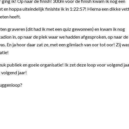
r ging ik! Op naar de finish! 300m voor de finish kwam ik nog een
 en hoppa uiteindelijk finishte ik in 1:22:57! Hierna een dikke vet
eten heeft.
ten graveren (dit had ik met een quiz gewonnen) en kwam ik nog
adion in, op naar de plek waar we hadden afgesproken, op naar de
as. En ja hoor daar zat ze, met een glimlach van oor tot oor! Zij wa
atie!
euk publiek en goeie organisatie! Ik zet deze loop voor volgend ja
volgend jaar!
bruggenloop?