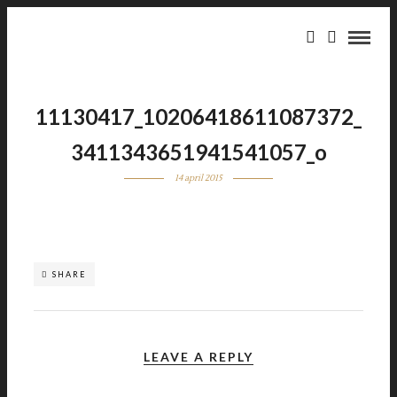
11130417_10206418611087372_
3411343651941541057_o
14 april 2015
SHARE
LEAVE A REPLY