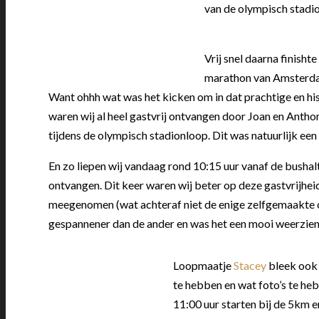
van de olympisch stadi
Vrij snel daarna finishte
marathon van Amsterdam 
Want ohhh wat was het kicken om in dat prachtige en hi
waren wij al heel gastvrij ontvangen door Joan en Anth
tijdens de olympisch stadionloop. Dit was natuurlijk ee
En zo liepen wij vandaag rond 10:15 uur vanaf de busha
ontvangen. Dit keer waren wij beter op deze gastvrijhe
meegenomen (wat achteraf niet de enige zelfgemaakte c
gespannener dan de ander en was het een mooi weerzie
Loopmaatje
Stacey
bleek ook 
te hebben en wat foto’s te he
11:00 uur starten bij de 5km 