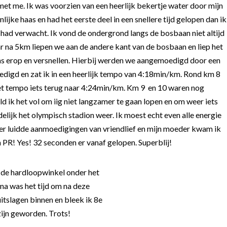
met me. Ik was voorzien van een heerlijk bekertje water door mijn
lijke haas en had het eerste deel in een snellere tijd gelopen dan ik
 had verwacht. Ik vond de ondergrond langs de bosbaan niet altijd
aar na 5km liepen we aan de andere kant van de bosbaan en liep het
as erop en versnellen. Hierbij werden we aangemoedigd door een
digd en zat ik in een heerlijk tempo van 4:18min/km. Rond km 8
het tempo iets terug naar 4:24min/km. Km 9 en 10 waren nog
 ik het vol om iig niet langzamer te gaan lopen en om weer iets
lijk het olympisch stadion weer. Ik moest echt even alle energie
nder luidde aanmoedigingen van vriendlief en mijn moeder kwam ik
n PR! Yes! 32 seconden er vanaf gelopen. Superblij!
j de hardloopwinkel onder het
rna was het tijd om na deze
uitslagen binnen en bleek ik 8e
zijn geworden. Trots!