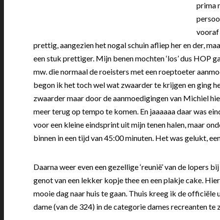
prima 
persoon
vooraf
prettig, aangezien het nogal schuin afliep her en der, m
een stuk prettiger. Mijn benen mochten ‘los’ dus HOP g
mw. die normaal de roeisters met een roeptoeter aanmoe
begon ik het toch wel wat zwaarder te krijgen en ging 
zwaarder maar door de aanmoedigingen van Michiel hield
meer terug op tempo te komen. En jaaaaaa daar was einde
voor een kleine eindsprint uit mijn tenen halen, maar o
binnen in een tijd van 45:00 minuten. Het was gelukt, ee
Daarna weer even een gezellige ‘reunië’ van de lopers bi
genot van een lekker kopje thee en een plakje cake. Hie
mooie dag naar huis te gaan. Thuis kreeg ik de officiële 
dame (van de 324) in de categorie dames recreanten te 