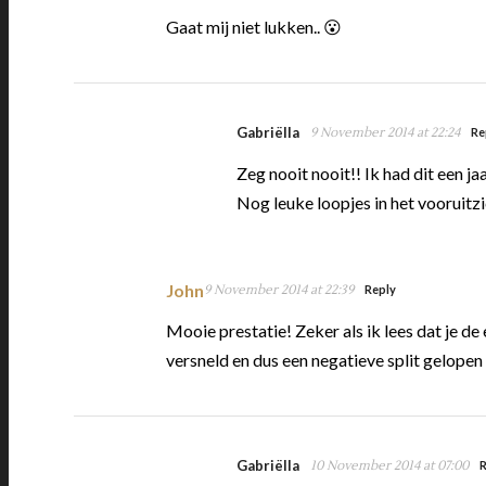
Gaat mij niet lukken.. 😮
Gabriëlla
9 November 2014 at 22:24
Re
Zeg nooit nooit!! Ik had dit een j
Nog leuke loopjes in het vooruitz
John
9 November 2014 at 22:39
Reply
Mooie prestatie! Zeker als ik lees dat je d
versneld en dus een negatieve split gelopen
Gabriëlla
10 November 2014 at 07:00
R