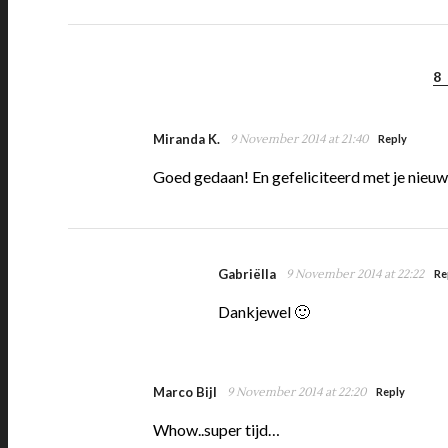
8
Miranda K.
9 November 2014 at 21:40
Reply
Goed gedaan! En gefeliciteerd met je nieuw
Gabriëlla
9 November 2014 at 22:22
Re
Dankjewel 🙂
Marco Bijl
9 November 2014 at 22:20
Reply
Whow..super tijd…