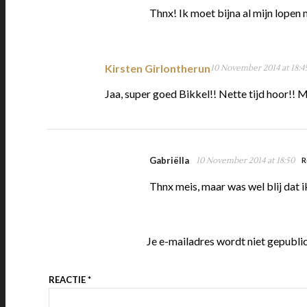
Thnx! Ik moet bijna al mijn lopen m
Kirsten Girlontherun
10 November 2014 at 18:4
Jaa, super goed Bikkel!! Nette tijd hoor!
Gabriëlla
10 November 2014 at 18:50
R
Thnx meis, maar was wel blij dat i
Je e-mailadres wordt niet gepubli
REACTIE
*