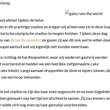
onloop.
 wij allebei tijdens de halve
in dit prachtige stadion en kregen wij al heel veel zin in deze loo
storische olympische stadion te mogen finishen. Tijdens deze dag
ony van
de hardloopwinkel
en gaven zij aan dit ook wel te willen doe
n superaanbod wat wij eigenlijk niet konden weerstaan.
lte richting de hardloopwinkel, waar wij wederom gastvrij werden
id voorbereid en hadden we een heerlijke zelfgemaakte cake
ake bleek). Langzaamaan druppelden de diverse lopers binnen, de
n van een hoop bekenden.
in het stadion te zijn dus haar even opgezocht en na even bijgeklet
bben gemaakt was het tijd om afscheid te nemen. Zij zou immers o
en wilde zich nog even op haar gemakje voorbereiden.