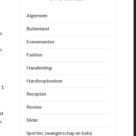
Algemeen
Buitenland
p.
Evenementen
n
Fashion
Handleiding
Hardloopboeken
 1
Recepten
Review
st
Slider
m
Sporten, zwangerschap en baby