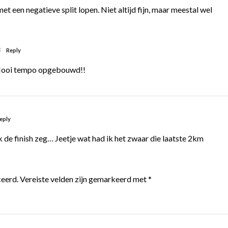
et een negatieve split lopen. Niet altijd fijn, maar meestal wel
5
Reply
! Mooi tempo opgebouwd!!
eply
k de finish zeg… Jeetje wat had ik het zwaar die laatste 2km
ceerd.
Vereiste velden zijn gemarkeerd met
*