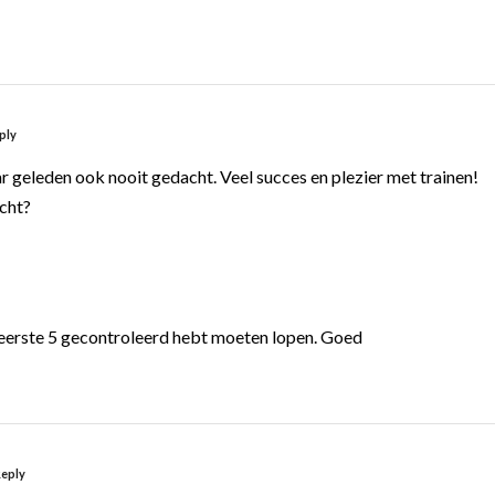
ply
aar geleden ook nooit gedacht. Veel succes en plezier met trainen!
icht?
e eerste 5 gecontroleerd hebt moeten lopen. Goed
eply