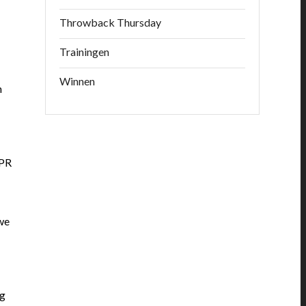
Throwback Thursday
Trainingen
Winnen
n
 PR
we
og