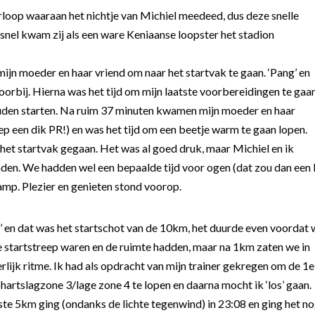
loop waaraan het nichtje van Michiel meedeed, dus deze snelle
snel kwam zij als een ware Keniaanse loopster het stadion
mijn moeder en haar vriend om naar het startvak te gaan. ‘Pang’ en
oorbij. Hierna was het tijd om mijn laatste voorbereidingen te gaa
uden starten. Na ruim 37 minuten kwamen mijn moeder en haar
ep een dik PR!) en was het tijd om een beetje warm te gaan lopen.
het startvak gegaan. Het was al goed druk, maar Michiel en ik
nden. We hadden wel een bepaalde tijd voor ogen (dat zou dan een
amp. Plezier en genieten stond voorop.
 en dat was het startschot van de 10km, het duurde even voordat 
e startstreep waren en de ruimte hadden, maar na 1km zaten we in
rlijk ritme. Ik had als opdracht van mijn trainer gekregen om de 1e
hartslagzone 3/lage zone 4 te lopen en daarna mocht ik ‘los’ gaan.
ste 5km ging (ondanks de lichte tegenwind) in 23:08 en ging het n