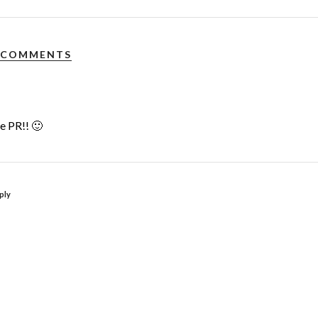
 COMMENTS
e PR!! 🙂
ply