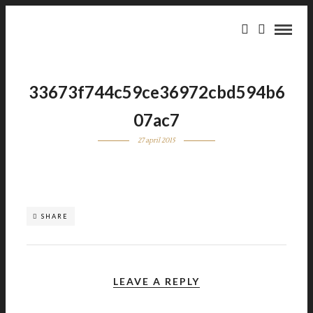
33673f744c59ce36972cbd594b6
07ac7
27 april 2015
SHARE
LEAVE A REPLY