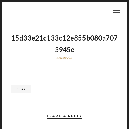
15d33e21c133c12e855b080a707
3945e
5 maart 2015
SHARE
LEAVE A REPLY