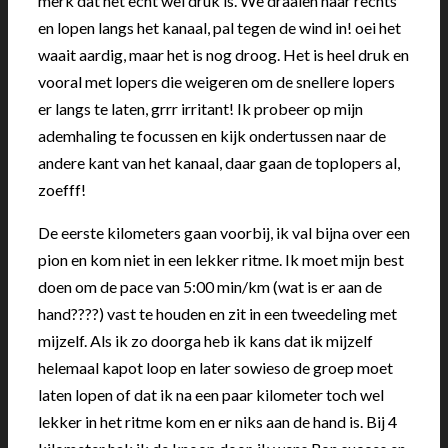
merk dat het echt wel druk is. We draaien naar rechts
en lopen langs het kanaal, pal tegen de wind in! oei het
waait aardig, maar het is nog droog. Het is heel druk en
vooral met lopers die weigeren om de snellere lopers
er langs te laten, grrr irritant! Ik probeer op mijn
ademhaling te focussen en kijk ondertussen naar de
andere kant van het kanaal, daar gaan de toplopers al,
zoefff!
De eerste kilometers gaan voorbij, ik val bijna over een
pion en kom niet in een lekker ritme. Ik moet mijn best
doen om de pace van 5:00 min/km (wat is er aan de
hand????) vast te houden en zit in een tweedeling met
mijzelf. Als ik zo doorga heb ik kans dat ik mijzelf
helemaal kapot loop en later sowieso de groep moet
laten lopen of dat ik na een paar kilometer toch wel
lekker in het ritme kom en er niks aan de hand is. Bij 4