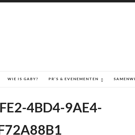
WIE IS GABY?
PR’S & EVENEMENTEN
SAMENW
FE2-4BD4-9AE4-
F72A88B1