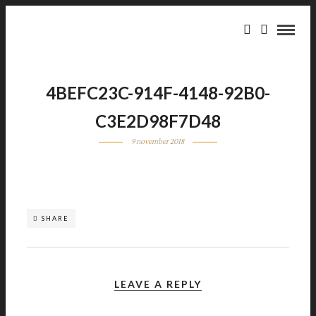
4BEFC23C-914F-4148-92B0-
C3E2D98F7D48
9 november 2018
SHARE
LEAVE A REPLY