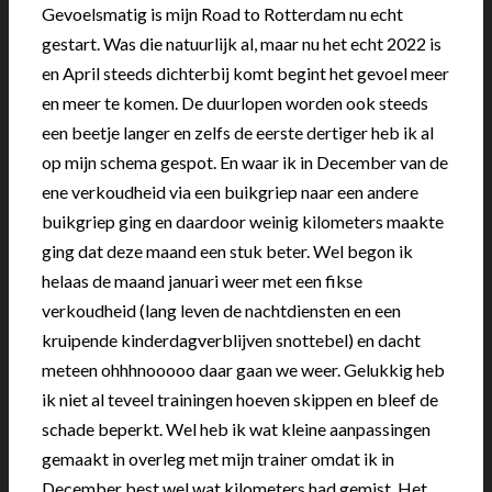
Gevoelsmatig is mijn Road to Rotterdam nu echt
gestart. Was die natuurlijk al, maar nu het echt 2022 is
en April steeds dichterbij komt begint het gevoel meer
en meer te komen. De duurlopen worden ook steeds
een beetje langer en zelfs de eerste dertiger heb ik al
op mijn schema gespot. En waar ik in December van de
ene verkoudheid via een buikgriep naar een andere
buikgriep ging en daardoor weinig kilometers maakte
ging dat deze maand een stuk beter. Wel begon ik
helaas de maand januari weer met een fikse
verkoudheid (lang leven de nachtdiensten en een
kruipende kinderdagverblijven snottebel) en dacht
meteen ohhhnooooo daar gaan we weer. Gelukkig heb
ik niet al teveel trainingen hoeven skippen en bleef de
schade beperkt. Wel heb ik wat kleine aanpassingen
gemaakt in overleg met mijn trainer omdat ik in
December best wel wat kilometers had gemist. Het