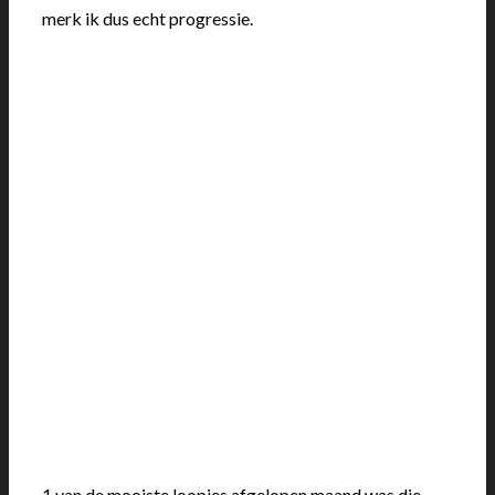
merk ik dus echt progressie.
1 van de mooiste loopjes afgelopen maand was die