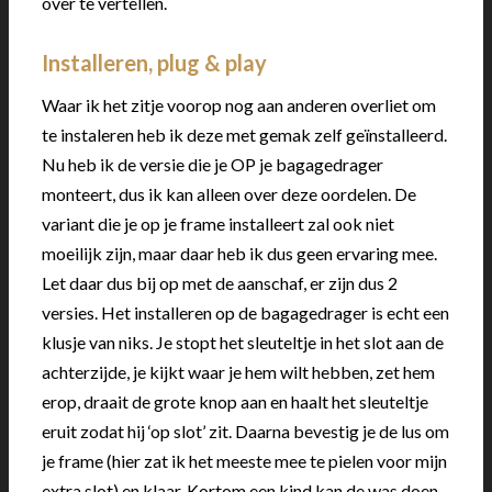
over te vertellen.
Installeren, plug & play
Waar ik het zitje voorop nog aan anderen overliet om
te instaleren heb ik deze met gemak zelf geïnstalleerd.
Nu heb ik de versie die je OP je bagagedrager
monteert, dus ik kan alleen over deze oordelen. De
variant die je op je frame installeert zal ook niet
moeilijk zijn, maar daar heb ik dus geen ervaring mee.
Let daar dus bij op met de aanschaf, er zijn dus 2
versies. Het installeren op de bagagedrager is echt een
klusje van niks. Je stopt het sleuteltje in het slot aan de
achterzijde, je kijkt waar je hem wilt hebben, zet hem
erop, draait de grote knop aan en haalt het sleuteltje
eruit zodat hij ‘op slot’ zit. Daarna bevestig je de lus om
je frame (hier zat ik het meeste mee te pielen voor mijn
extra slot) en klaar. Kortom een kind kan de was doen.